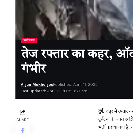
छत्तीसगढ़
तेज रफ्तार का कहर, ऑटो
गंभीर
Arjun Mukherjee
Published: April 11, 2025
Last updated: April 11, 2025 3:53 pm
दुर्ग
. शहर में रफ्तार
दुर्घटना के वक्त ऑट
SHARE
भर्ती कराया गया है.