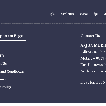
होम
छत्तीसगढ़
कोरबा
देश
अं
portant Page
Contact Us
ARJUN MUKH
Editor-in-Chie
 Us
Mobile – 9827
t Us
Email – news
Address – Pre
and Conditions
imer
Develop By :
N
y Policy