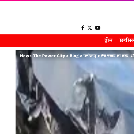
होम
छत्ती
News The Power City
>
Blog
>
छत्तीसगढ़
>
तेज रफ्तार का कहर, ऑट