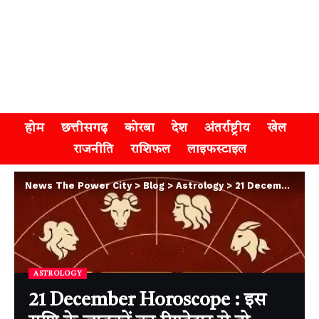
होम
छत्तीसगढ़
कोरबा
देश
अंतर्राष्ट्रीय
खेल
राजनीति
राशिफल
लाइफस्टाइल
News The Power City
>
Blog
>
Astrology
>
21 December Horoscope : इस राशि के जातकों का रिश्तेदार से हो सकता है विवाद, दोस्तों के साथ पिकनिक का बनेगा प्लान …
ASTROLOGY
21 December Horoscope : इस