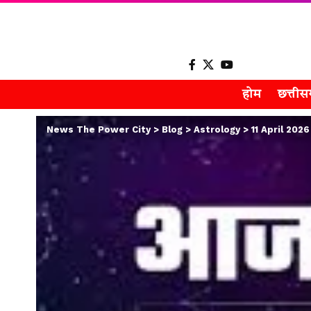
होम
छत्ती
News The Power City
>
Blog
>
Astrology
>
11 April 2026 H