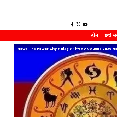
होम
छत्ती
News The Power City
>
Blog
>
राशिफल
>
09 June 2026 Horosc