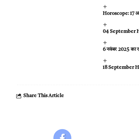
Horoscope: 17 अक
04 September Horo
6 नवंबर 2025 का 
18 September Horos
Share This Article