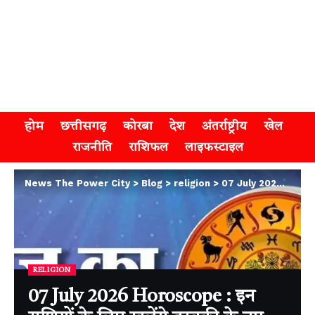
होम
छत्तीसगढ़
कोरबा
देश
अंतर्राष्ट्रीय
खेल
राजनीति
राशिफल
लाइफस्टाइल
News The Power City
>
Blog
>
religion
>
07 July 2026 Horoscope : इन राशियों के लिए खुलेंगे तरक्की के नए रास्ते, जानिए अपना का राशिफल
RELIGION
07 July 2026 Horoscope : इन