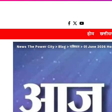
होम
छत्ती
News The Power City
>
Blog
>
राशिफल
>
01 June 2026 Horos