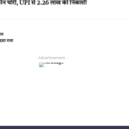
न चोरी, UPI से 2.26 लाख की निकासी
यल
ादसा टला
- Advertisement -