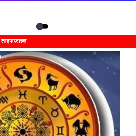
लाइफस्टाइल
फल …