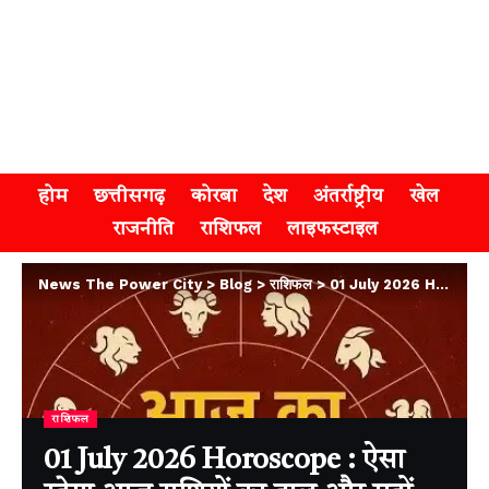
होम
छत्तीसगढ़
कोरबा
देश
अंतर्राष्ट्रीय
खेल
राजनीति
राशिफल
लाइफस्टाइल
News The Power City
>
Blog
>
राशिफल
>
01 July 2026 Horoscope : ऐसा रहेगा आज राशियों का हाल और ग्रहों की चाल, जानिए अपना राशिफल
राशिफल
01 July 2026 Horoscope : ऐसा